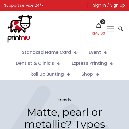
Sign in / Sign up
Support service 24/7
0
RM
0.00
Standard Name Card
Event
Dentist & Clinic’s
Express Printing
Roll Up Bunting
Shop
trends
Matte, pearl or
metallic? Types