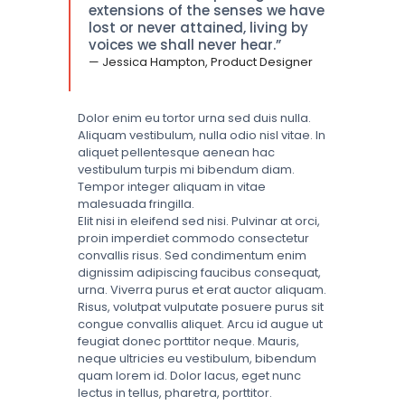
extensions of the senses we have
lost or never attained, living by
voices we shall never hear.”
— Jessica Hampton, Product Designer
Dolor enim eu tortor urna sed duis nulla.
Aliquam vestibulum, nulla odio nisl vitae. In
aliquet pellentesque aenean hac
vestibulum turpis mi bibendum diam.
Tempor integer aliquam in vitae
malesuada fringilla.
Elit nisi in eleifend sed nisi. Pulvinar at orci,
proin imperdiet commodo consectetur
convallis risus. Sed condimentum enim
dignissim adipiscing faucibus consequat,
urna. Viverra purus et erat auctor aliquam.
Risus, volutpat vulputate posuere purus sit
congue convallis aliquet. Arcu id augue ut
feugiat donec porttitor neque. Mauris,
neque ultricies eu vestibulum, bibendum
quam lorem id. Dolor lacus, eget nunc
lectus in tellus, pharetra, porttitor.