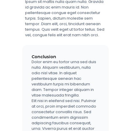
Ipsum sit mattis nulla quam nulla. Gravida
id gravida ac enim mauris id. Non
pellentesque congue eget consectetur
turpis. Sapien, dictum molestie sem
tempor. Diam elit, orci, tincidunt aenean
tempus. Quis velit eget ut tortor tellus. Sed
vel, congue felis elit erat nam nibh orci.
Conclusion
Dolor enim eu tortor urna sed duis
nulla. Aliquam vestibulum, nulla
odio nisl vitae. In aliquet
pellentesque aenean hac
vestibulum turpis mi bibendum
diam. Tempor integer aliquam in
vitae malesuada fringilla.
Elit nisi in eleifend sed nisi. Pulvinar
at orci, proin imperdiet commodo
consectetur convallis risus. Sed
condimentum enim dignissim
adipiscing faucibus consequat,
urna. Viverra purus et erat auctor